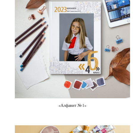
«Алфавит № 1»