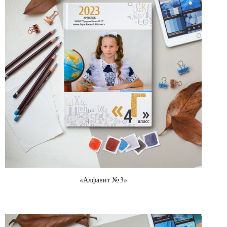
«Алфавит № 3»