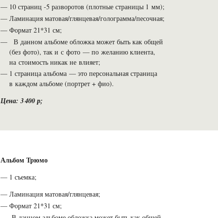
10 страниц -5 разворотов (плотные страницы 1 мм);
Ламинация матовая/глянцевая/голограмма/песочная;
Формат 21*31 см;
В данном альбоме обложка может быть как общей
(без фото), так и с фото — по желанию клиента,
на стоимость никак не влияет;
1 страница альбома — это персональная страница
в каждом альбоме (портрет + фио).
Цена: 3 400 р;
Альбом Трюмо
1 съемка;
Ламинация матовая/глянцевая;
Формат 21*31 см;
В данном альбоме обложка может быть как общей